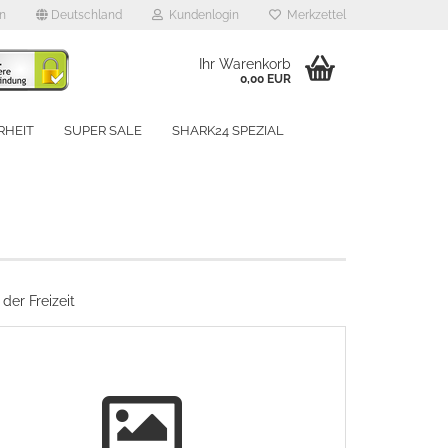
en
Deutschland
Kundenlogin
Merkzettel
Ihr Warenkorb
0,00 EUR
RHEIT
SUPER SALE
SHARK24 SPEZIAL
UNSERE MARKEN
rstellen
der Freizeit
rt vergessen?
Schnelle Anmeldung mit