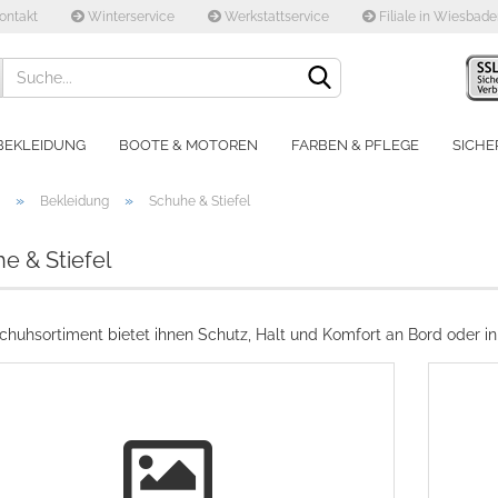
ontakt
Winterservice
Werkstattservice
Filiale in Wiesbad
Lieferland
BEKLEIDUNG
BOOTE & MOTOREN
FARBEN & PFLEGE
SICHE
»
»
Bekleidung
Schuhe & Stiefel
e & Stiefel
Konto e
huhsortiment bietet ihnen Schutz, Halt und Komfort an Bord oder in 
Passwo