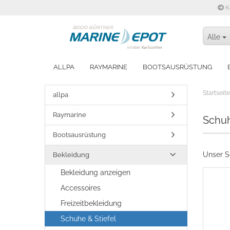
K
Alle
ALLPA
RAYMARINE
BOOTSAUSRÜSTUNG
WINTERFEST MACHEN
Startseite
allpa
Raymarine
Schuh
Bootsausrüstung
Unser Sc
Bekleidung
Bekleidung anzeigen
Accessoires
Freizeitbekleidung
Schuhe & Stiefel