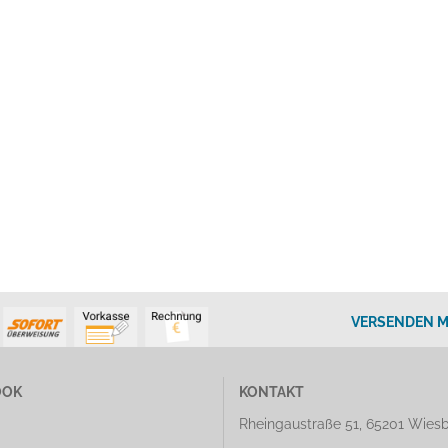
VERSENDEN M
OOK
KONTAKT
Rheingaustraße 51, 65201 Wies