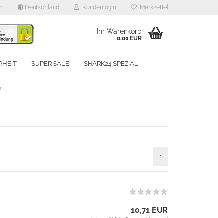
en
Deutschland
Kundenlogin
Merkzettel
Ihr Warenkorb
0,00 EUR
RHEIT
SUPER SALE
SHARK24 SPEZIAL
UNSERE MARKEN
e
rstellen
1
rt vergessen?
Schnelle Anmeldung mit
10,71 EUR