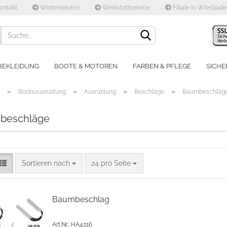
ontakt
Winterservice
Werkstattservice
Filiale in Wiesbad
Lieferland
BEKLEIDUNG
BOOTE & MOTOREN
FARBEN & PFLEGE
SICHE
»
»
»
»
Bootsausrüstung
Ausrüstung
Beschläge
Baumbeschläg
beschläge
Konto e
Sortieren nach
24 pro Seite
Passwo
Baumbeschlag
Art.Nr.: HA4216