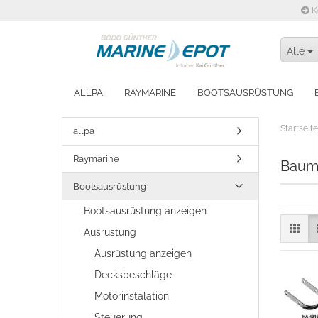
K
Alle
ALLPA
RAYMARINE
BOOTSAUSRÜSTUNG
WINTERFEST MACHEN
Startseite
allpa
Raymarine
Baum
Bootsausrüstung
Bootsausrüstung anzeigen
Ausrüstung
Ausrüstung anzeigen
Decksbeschläge
Motorinstalation
Steuerung