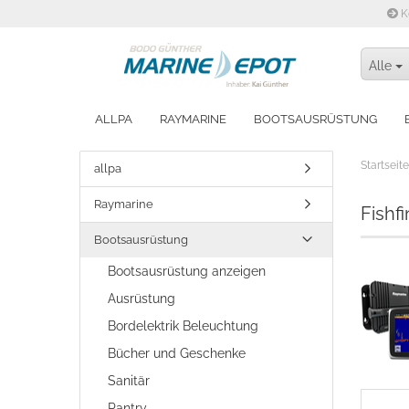
K
Alle
ALLPA
RAYMARINE
BOOTSAUSRÜSTUNG
WINTERFEST MACHEN
Startseite
allpa
Raymarine
Fishf
Bootsausrüstung
Bootsausrüstung anzeigen
Ausrüstung
Bordelektrik Beleuchtung
Bücher und Geschenke
Sanitär
Pantry