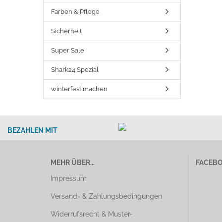
Farben & Pflege
Sicherheit
Super Sale
Shark24 Spezial
winterfest machen
BEZAHLEN MIT
MEHR ÜBER...
FACEB
Impressum
Versand- & Zahlungsbedingungen
Widerrufsrecht & Muster-