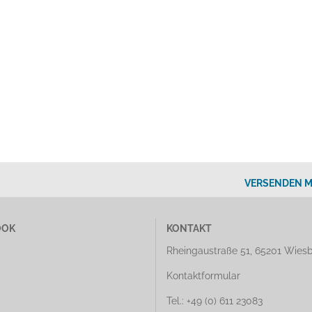
VERSENDEN M
OOK
KONTAKT
Rheingaustraße 51, 65201 Wies
Kontaktformular
Tel.: +49 (0) 611 23083