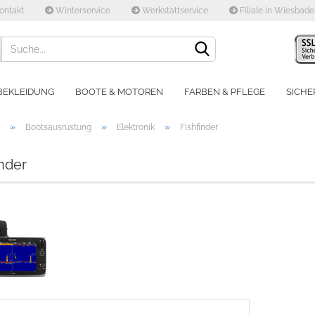
ontakt
Winterservice
Werkstattservice
Filiale in Wiesbad
Lieferland
BEKLEIDUNG
BOOTE & MOTOREN
FARBEN & PFLEGE
SICHE
»
»
»
Bootsausrüstung
Elektronik
Fishfinder
inder
Konto e
Passwo