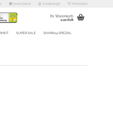
en
Deutschland
Kundenlogin
Merkzettel
Ihr Warenkorb
0,00 EUR
RHEIT
SUPER SALE
SHARK24 SPEZIAL
UNSERE MARKEN
rstellen
rt vergessen?
Schnelle Anmeldung mit