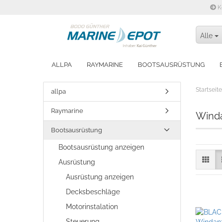
K
Alle
ALLPA
RAYMARINE
BOOTSAUSRÜSTUNG
WINTERFEST MACHEN
Startseite
allpa
Raymarine
Wind
Bootsausrüstung
Bootsausrüstung anzeigen
Ausrüstung
Ausrüstung anzeigen
Decksbeschläge
Motorinstalation
Steuerung