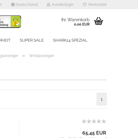
en
Deutschland
Kundenlogin
Merkzettel
Ihr Warenkorb
0,00 EUR
RHEIT
SUPER SALE
SHARK24 SPEZIAL
UNSERE MARKEN
»
gsanzeiger
Windanzeigen
rstellen
1
rt vergessen?
Schnelle Anmeldung mit
65,45 EUR