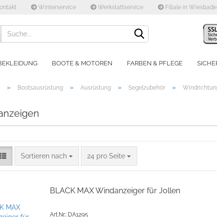
ontakt
Winterservice
Werkstattservice
Filiale in Wiesbad
Lieferland
BEKLEIDUNG
BOOTE & MOTOREN
FARBEN & PFLEGE
SICHE
»
»
»
»
Bootsausrüstung
Ausrüstung
Segelzubehör
Windrichtun
anzeigen
Konto e
Sortieren nach
24 pro Seite
Passwo
BLACK MAX Windanzeiger für Jollen
Art.Nr.: DA1295