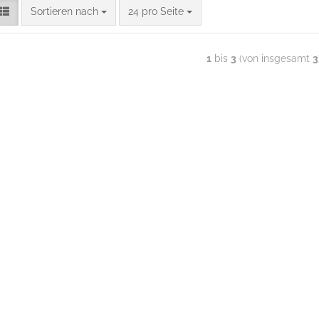
Sortieren nach
24 pro Seite
1
bis
3
(von insgesamt
3