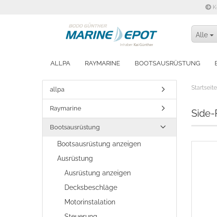
K
Alle
ALLPA
RAYMARINE
BOOTSAUSRÜSTUNG
WINTERFEST MACHEN
Startseite
allpa
Raymarine
Side-
Bootsausrüstung
Bootsausrüstung anzeigen
Ausrüstung
Ausrüstung anzeigen
Decksbeschläge
Motorinstalation
Steuerung