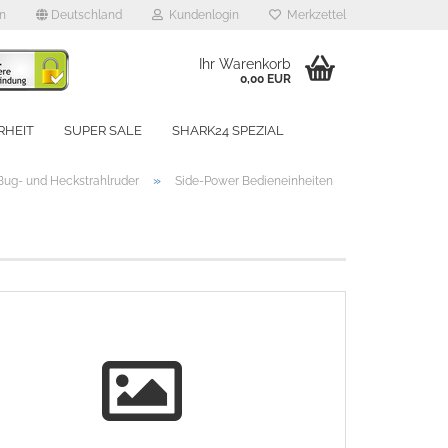
en
Deutschland
Kundenlogin
Merkzettel
Ihr Warenkorb
0,00 EUR
RHEIT
SUPER SALE
SHARK24 SPEZIAL
UNSERE MARKEN
»
Bug- und Heckstrahlruder
Side-Power Bedieneinheiten
rstellen
rt vergessen?
Schnelle Anmeldung mit