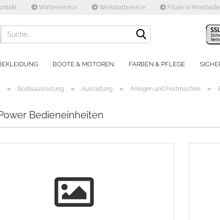
ontakt
Winterservice
Werkstattservice
Filiale in Wiesbad
Lieferland
BEKLEIDUNG
BOOTE & MOTOREN
FARBEN & PFLEGE
SICHE
»
»
»
»
Bootsausrüstung
Ausrüstung
Anlegen und Festmachen
Power Bedieneinheiten
Konto e
Passwo