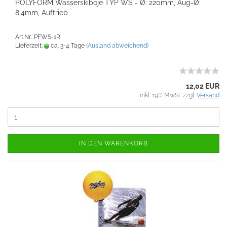
POLYFORM Wasserskiboje TYP WS - Ø: 220mm, Aug-Ø:
8,4mm, Auftrieb
Art.Nr.: PFWS-1R
Lieferzeit:
ca. 3-4 Tage
(Ausland abweichend)
12,02 EUR
inkl. 19% MwSt. zzgl.
Versand
IN DEN WARENKORB