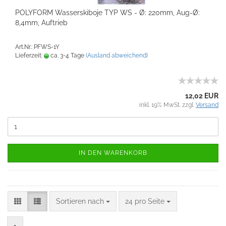
POLYFORM Wasserskiboje TYP WS - Ø: 220mm, Aug-Ø:
8,4mm, Auftrieb
Art.Nr.: PFWS-1Y
Lieferzeit:
ca. 3-4 Tage
(Ausland abweichend)
12,02 EUR
inkl. 19% MwSt. zzgl.
Versand
IN DEN WARENKORB
Sortieren nach
24 pro Seite