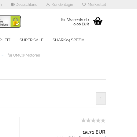
en
Deutschland
Kundenlogin
Merkzettel
Ihr Warenkorb
0,00 EUR
RHEIT
SUPER SALE
SHARK24 SPEZIAL
UNSERE MARKEN
»
für OMC® Motoren
rstellen
1
rt vergessen?
Schnelle Anmeldung mit
15,71 EUR