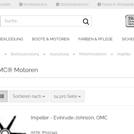
ontakt
Winterservice
Werkstattservice
Filiale in Wiesbad
Lieferland
BEKLEIDUNG
BOOTE & MOTOREN
FARBEN & PFLEGE
SICHE
»
»
»
»
Bootsausrüstung
Ausrüstung
Motorinstalation
Impeller
OMC® Motoren
Konto e
Sortieren nach
24 pro Seite
Passwo
Impeller - Evinrude-Johnson, OMC
Art.Nr.: IP500349