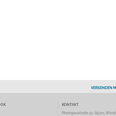
VERSENDEN M
OOK
KONTAKT
Rheingaustraße 51, 65201 Wies