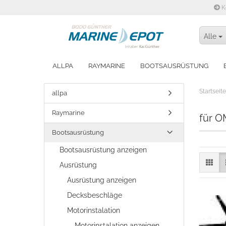
K
Alle
ALLPA
RAYMARINE
BOOTSAUSRÜSTUNG
WINTERFEST MACHEN
Startseite
allpa
Raymarine
für 
Bootsausrüstung
Bootsausrüstung anzeigen
Ausrüstung
Ausrüstung anzeigen
Decksbeschläge
Motorinstalation
Motorinstalation anzeigen