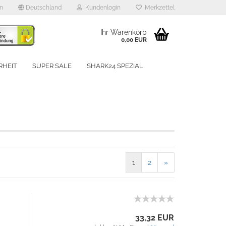
en
Deutschland
Kundenlogin
Merkzettel
Ihr Warenkorb
0,00 EUR
RHEIT
SUPER SALE
SHARK24 SPEZIAL
UNSERE MARKEN
rstellen
1
2
»
rt vergessen?
Schnelle Anmeldung mit
33,32 EUR