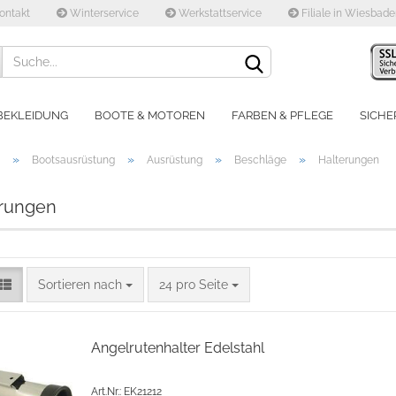
ontakt
Winterservice
Werkstattservice
Filiale in Wiesbad
Lieferland
BEKLEIDUNG
BOOTE & MOTOREN
FARBEN & PFLEGE
SICHE
»
»
»
»
Bootsausrüstung
Ausrüstung
Beschläge
Halterungen
rungen
Konto e
Sortieren nach
24 pro Seite
Passwo
Angelrutenhalter Edelstahl
Art.Nr.: EK21212