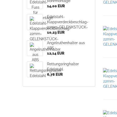
Rohrmontage
14,00 EUR
Edelstahl-
Klappverdeckbeschlag-
22mm-GELENKSTÜCK-
10,23 EUR
Angelruthenhalter aus
ABS
12,14 EUR
Rettungsringhalter
Edelstahl
6,78 EUR