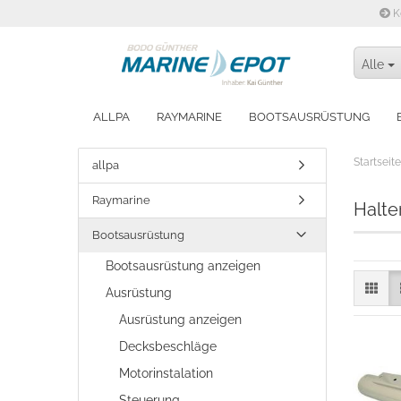
K
Alle
ALLPA
RAYMARINE
BOOTSAUSRÜSTUNG
WINTERFEST MACHEN
Startseite
allpa
Raymarine
Halte
Bootsausrüstung
Bootsausrüstung anzeigen
Ausrüstung
Ausrüstung anzeigen
Decksbeschläge
Motorinstalation
Steuerung