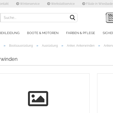
ontakt
Winterservice
Werkstattservice
Filiale in Wiesbad
Lieferland
BEKLEIDUNG
BOOTE & MOTOREN
FARBEN & PFLEGE
SICHE
»
»
»
»
Bootsausrüstung
Ausrüstung
Anker, Ankerwinden
Anker
rwinden
Konto e
Passwo