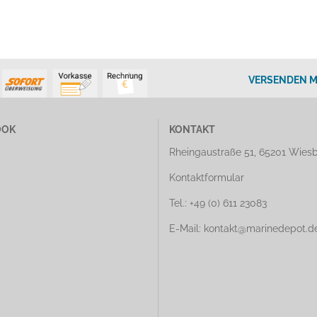
VERSENDEN M
OOK
KONTAKT
Rheingaustraße 51, 65201 Wies
Kontaktformular
Tel.: +49 (0) 611 23083
E-Mail: kontakt@marinedepot.d