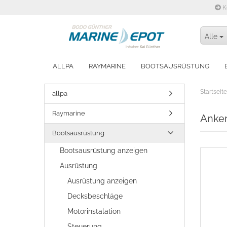
K
Alle
ALLPA
RAYMARINE
BOOTSAUSRÜSTUNG
WINTERFEST MACHEN
Startseite
allpa
Raymarine
Anke
Bootsausrüstung
Bootsausrüstung anzeigen
Ausrüstung
Ausrüstung anzeigen
Decksbeschläge
Motorinstalation
Steuerung