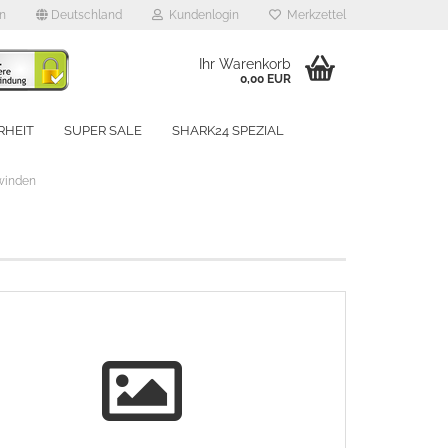
en
Deutschland
Kundenlogin
Merkzettel
Ihr Warenkorb
0,00 EUR
RHEIT
SUPER SALE
SHARK24 SPEZIAL
UNSERE MARKEN
winden
rstellen
rt vergessen?
Schnelle Anmeldung mit