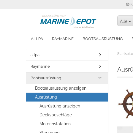
K
Alle
ALLPA
RAYMARINE
BOOTSAUSRÜSTUNG
WINTERFEST MACHEN
Startseite
allpa
Raymarine
Ausr
Bootsausrüstung
Bootsausrüstung anzeigen
Ausrüstung
Ausrüstung anzeigen
Decksbeschläge
Motorinstalation
Steuerung