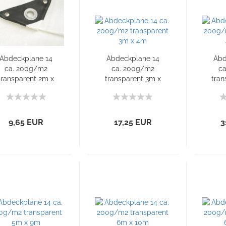
Abdeckplane 14
Abdeckplane 14
Abd
ca. 200g/m2
ca. 200g/m2
c
transparent 2m x
transparent 3m x
tran
3m
4m
9,65 EUR
17,25 EUR
3