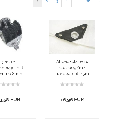
1
2
3
4
...
86
»
3fach +
Abdeckplane 14
erbügel mit
ca. 200g/m2
emme 8mm
transparent 2.5m
x 5m
3,58 EUR
16,96 EUR