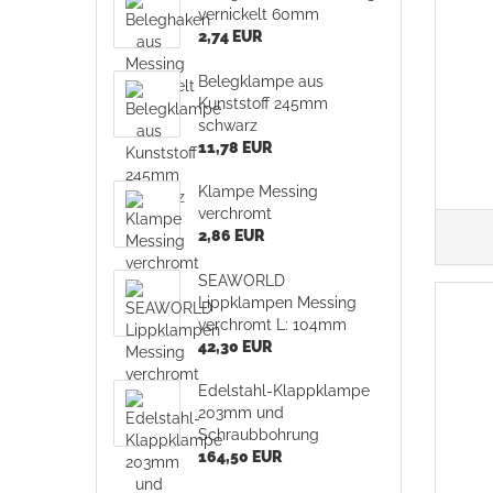
vernickelt 60mm
2,74 EUR
Belegklampe aus
Kunststoff 245mm
schwarz
11,78 EUR
Klampe Messing
verchromt
2,86 EUR
SEAWORLD
Lippklampen Messing
verchromt L: 104mm
42,30 EUR
Edelstahl-Klappklampe
203mm und
Schraubbohrung
164,50 EUR