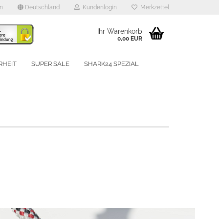
en
Deutschland
Kundenlogin
Merkzettel
Ihr Warenkorb
0,00 EUR
RHEIT
SUPER SALE
SHARK24 SPEZIAL
UNSERE MARKEN
rstellen
rt vergessen?
Schnelle Anmeldung mit