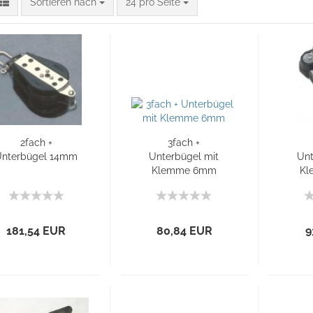
Sortieren nach
24 pro Seite
2fach +
3fach +
nterbügel 14mm
Unterbügel mit
Unt
Klemme 6mm
Kl
181,54 EUR
80,84 EUR
9