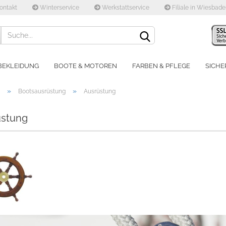
ontakt
Winterservice
Werkstattservice
Filiale in Wiesbad
Lieferland
BEKLEIDUNG
BOOTE & MOTOREN
FARBEN & PFLEGE
SICHE
»
»
Bootsausrüstung
Ausrüstung
üstung
Konto e
Passwo