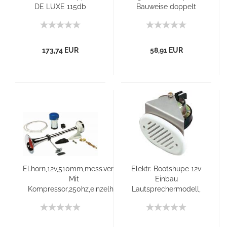
DE LUXE 115db
Bauweise doppelt
173,74 EUR
58,91 EUR
El.horn,12v,510mm,mess.verchr.
Elektr. Bootshupe 12v
Mit
Einbau
Kompressor,250hz,einzelhor
Lautsprechermodell,
weiss