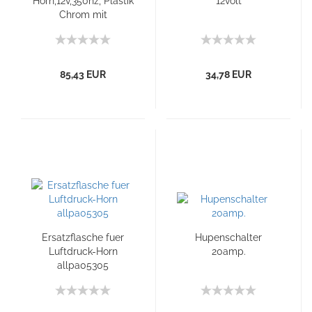
Horn,12v,350hz, Plastik
12volt
Chrom mit
Kompressor+Relais
85,43 EUR
34,78 EUR
Ersatzflasche fuer
Hupenschalter
Luftdruck-Horn
20amp.
allpa05305