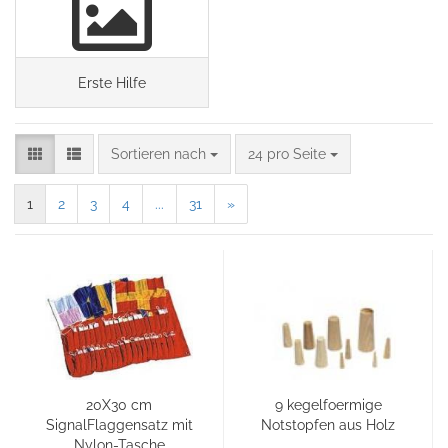
Erste Hilfe
Sortieren nach
24 pro Seite
1
2
3
4
...
31
»
20X30 cm
9 kegelfoermige
SignalFlaggensatz mit
Notstopfen aus Holz
Nylon-Tasche