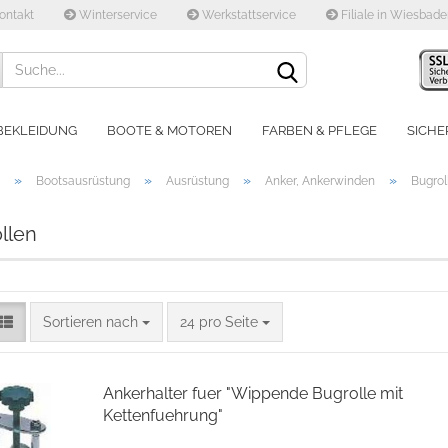
ontakt
Winterservice
Werkstattservice
Filiale in Wiesbad
Lieferland
BEKLEIDUNG
BOOTE & MOTOREN
FARBEN & PFLEGE
SICHE
»
»
»
»
Bootsausrüstung
Ausrüstung
Anker, Ankerwinden
Bugrol
llen
Konto e
Sortieren nach
24 pro Seite
Passwo
Ankerhalter fuer "Wippende Bugrolle mit
Kettenfuehrung"