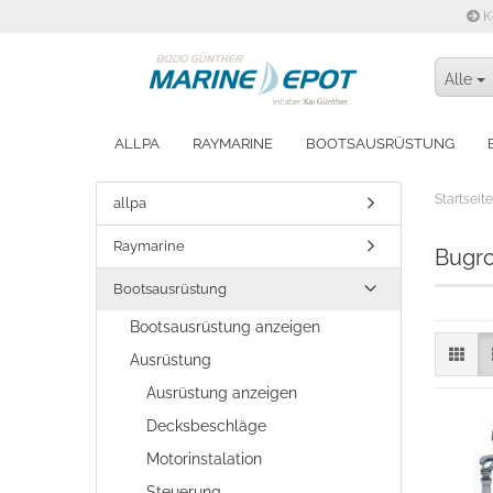
K
Alle
ALLPA
RAYMARINE
BOOTSAUSRÜSTUNG
WINTERFEST MACHEN
Startseite
allpa
Raymarine
Bugro
Bootsausrüstung
Bootsausrüstung anzeigen
Ausrüstung
Ausrüstung anzeigen
Decksbeschläge
Motorinstalation
Steuerung