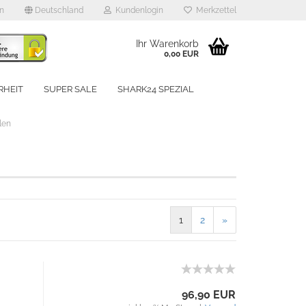
en
Deutschland
Kundenlogin
Merkzettel
Ihr Warenkorb
0,00 EUR
RHEIT
SUPER SALE
SHARK24 SPEZIAL
UNSERE MARKEN
len
rstellen
1
2
»
rt vergessen?
Schnelle Anmeldung mit
96,90 EUR