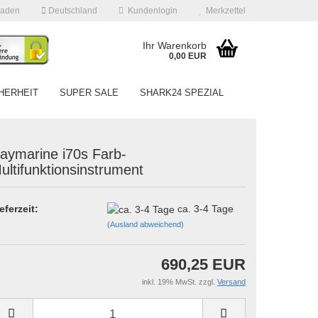
baden
Deutschland
Kundenlogin
Merkzettel
Ihr Warenkorb
0,00 EUR
HERHEIT
SUPER SALE
SHARK24 SPEZIAL
UNSERE MARKEN
aymarine i70s Farb-
ultifunktionsinstrument
eferzeit:
ca. 3-4 Tage
 erstellen
(Ausland abweichend)
wort vergessen?
690,25 EUR
Schnelle Anmeldung mit
inkl. 19% MwSt. zzgl.
Versand