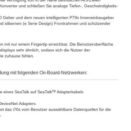
le Verfolgung von in der Nähe befindlichen AIS-Zielen
onverter und schließen Sie analoge Tiefen-, Geschwindigkeits-
00 Geber und dem neuen intelligenten P79s Inneneinbaugeber
nd silbernen (e Serie Design) Frontrahmen und schützender
n mit nur einem Fingertip erreichbar. Die Benutzeroberfläche
displays sehr ähnlich, sodass sich die Nutzer der
wie zuhause fühlen.
ndung mit folgenden On-Board-Netzwerken:
ng
fe eines SeaTalk auf SeaTalk
Adapterkabels
DeviceNet-Adapters
ietet das i70s vom Benutzer auswählbare Datenquellen für die
n