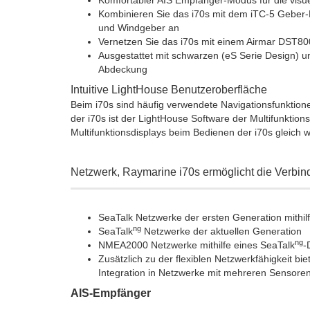
Komfortabler AIS Empfänger-Modus für die visuel
Kombinieren Sie das i70s mit dem iTC-5 Geber-K
und Windgeber an
Vernetzen Sie das i70s mit einem Airmar DST8
Ausgestattet mit schwarzen (eS Serie Design) u
Abdeckung
Intuitive LightHouse Benutzeroberfläche
Beim i70s sind häufig verwendete Navigationsfunktione
der i70s ist der LightHouse Software der Multifunktions
Multifunktionsdisplays beim Bedienen der i70s gleich 
Netzwerk, Raymarine i70s ermöglicht die Verbi
SeaTalk Netzwerke der ersten Generation mithil
ng
SeaTalk
Netzwerke der aktuellen Generation
ng
NMEA2000 Netzwerke mithilfe eines SeaTalk
-
Zusätzlich zu der flexiblen Netzwerkfähigkeit b
Integration in Netzwerke mit mehreren Sensore
AIS-Empfänger