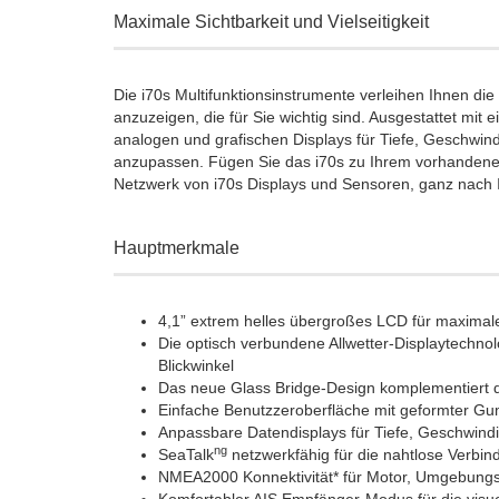
Maximale Sichtbarkeit und Vielseitigkeit
Die i70s Multifunktionsinstrumente verleihen Ihnen die 
anzuzeigen, die für Sie wichtig sind. Ausgestattet mit e
analogen und grafischen Displays für Tiefe, Geschwind
anzupassen. Fügen Sie das i70s zu Ihrem vorhandenen
Netzwerk von i70s Displays und Sensoren, ganz nach
Hauptmerkmale
4,1” extrem helles übergroßes LCD für maximale
Die optisch verbundene Allwetter-Displaytechnolo
Blickwinkel
Das neue Glass Bridge-Design komplementiert d
Einfache Benutzzeroberfläche mit geformter Gu
Anpassbare Datendisplays für Tiefe, Geschwindi
ng
SeaTalk
netzwerkfähig für die nahtlose Ver
NMEA2000 Konnektivität* für Motor, Umgebungs-,