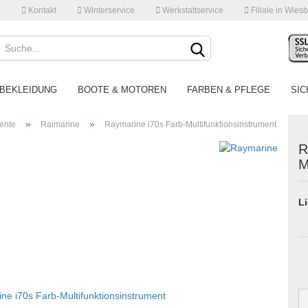
Kontakt
Winterservice
Werkstattservice
Filiale in Wies
Lieferland
BEKLEIDUNG
BOOTE & MOTOREN
FARBEN & PFLEGE
SIC
»
»
ente
Raimarine
Raymarine i70s Farb-Multifunktionsinstrument
R
M
Li
Konto
Pass